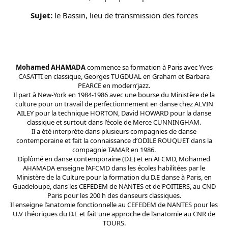
Sujet:
le Bassin, lieu de transmission des forces
Mohamed AHAMADA
commence sa formation à Paris avec Yves
CASATTI en classique, Georges TUGDUAL en Graham et Barbara
PEARCE en modern’jazz.
Il part à New-York en 1984-1986 avec une bourse du Ministère de la
culture pour un travail de perfectionnement en danse chez ALVIN
AILEY pour la technique HORTON, David HOWARD pour la danse
classique et surtout dans l’école de Merce CUNNINGHAM.
Il a été interprète dans plusieurs compagnies de danse
contemporaine et fait la connaissance d’ODILE ROUQUET dans la
compagnie TAMAR en 1986.
Diplômé en danse contemporaine (D.E) et en AFCMD, Mohamed
AHAMADA enseigne l’AFCMD dans les écoles habilitées par le
Ministère de la Culture pour la formation du D.E danse à Paris, en
Guadeloupe, dans les CEFEDEM de NANTES et de POITIERS, au CND
Paris pour les 200 h des danseurs classiques.
Il enseigne l’anatomie fonctionnelle au CEFEDEM de NANTES pour les
U.V théoriques du D.E et fait une approche de l’anatomie au CNR de
TOURS.